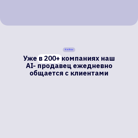
Кейсы
Уже в 200+ компаниях наш
AI- продавец ежедневно
общается с клиентами
Подключение (разово)
Разработка продающего робота
Интеграция с CRM системой
Настройка канала
коммуникации с клиентами
197 700 ₽
Минуты общения с
клиентами