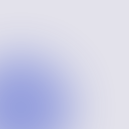
Пакет минут в
Скидка, %
Стоимость
Сумма без
мес.
минуты, ₽
НДС, ₽
3 000
—
34.90
85 200
5 000
5
34.40
134 500
10 000
16
33.90
239 000
> 10 000
Индивидуально
Оставить заявку