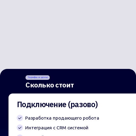
Помогаю компаниям интегрировать новые
технологии без боли и стресса, делая процессы
прозрачными и эффективными
Botamin — лаборатория
ИИ-сотрудников. Мы
разрабатываем,
Тарифы и цены
внедряем «под ключ»
Сколько стоит
и сопровождаем AI-
команды.
Проблемы
ООО "АИ ЛАБ" 123112,
Г.МОСКВА, ВН.ТЕР.Г. МУН.
Решения
ОКРУГ ПРЕСНЕНСКИЙ, НАБ
ПРЕСНЕНСКАЯ, Д. 12, ПОМЕЩ.
Где применять?
10/45