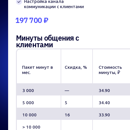
Запуск
+7 (977) 090-95-85
Кейсы
Политика
Ознакомительный звонок
конфиденциальности
Команда
Публичная оферта ООО «АИ
ЛАБ»
Тарифы и цены
Создание сайта —
Работа в Botamin
Юлия Федотова
FAQ